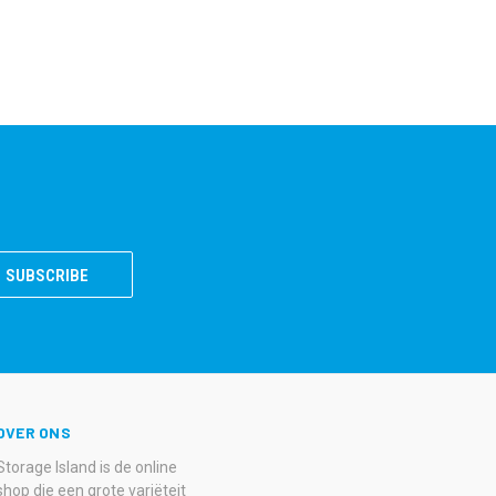
OVER ONS
Storage Island is de online
shop die een grote variëteit