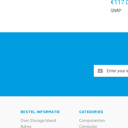
€117.
QNAP
Email
Address
BESTEL INFORMATIE
CATEGORIES
Over Storage Island
Componenten
Adres
Computer