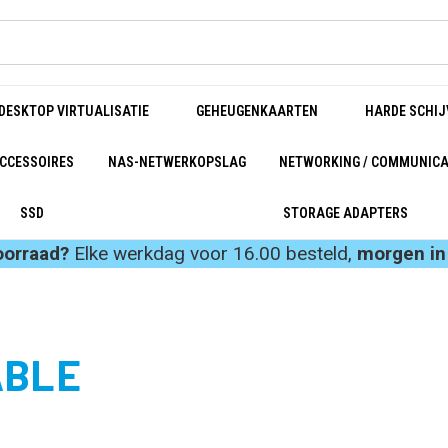
DESKTOP VIRTUALISATIE
GEHEUGENKAARTEN
HARDE SCHIJ
CCESSOIRES
NAS-NETWERKOPSLAG
NETWORKING / COMMUNICA
SSD
STORAGE ADAPTERS
oorraad?
Elke werkdag voor 16.00 besteld,
morgen in 
ABLE