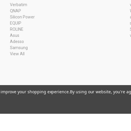
Verbatim
QNAP
Silicon Power
EQUIP
ROLINE
Asus
Adesso
Samsung
View All
to improve your shopping experience.
By using our website, you're ag