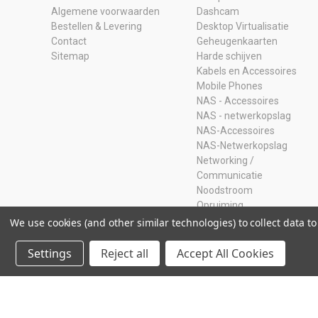
Algemene voorwaarden
Dashcam
Bestellen & Levering
Desktop Virtualisatie
Contact
Geheugenkaarten
Sitemap
Harde schijven
Kabels en Accessoires
Mobile Phones
NAS - Accessoires
NAS - netwerkopslag
NAS-Accessoires
NAS-Netwerkopslag
Networking /
Communicatie
Noodstroom
Opruiming
Ram Geheugen
We use cookies (and other similar technologies) to collect data 
Servers
SSD
Settings
Reject all
Accept All Cookies
Storage Adapters
Usb-sticks