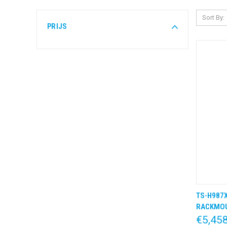
Sort By:
PRIJS
TS-H987X
QUIC
RACKMO
€5,45