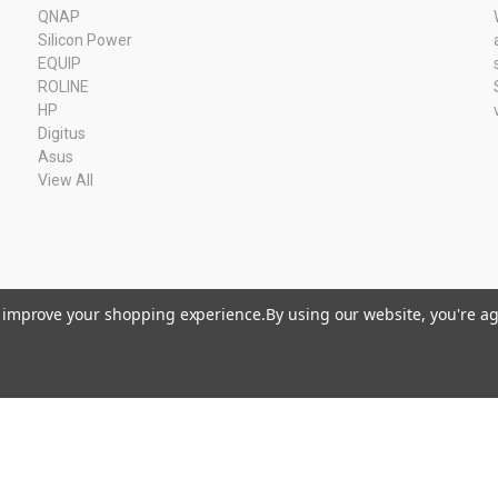
QNAP
Silicon Power
EQUIP
ROLINE
HP
Digitus
Asus
View All
to improve your shopping experience.
By using our website, you're ag
Kvk: 11033378 BTW: NL80