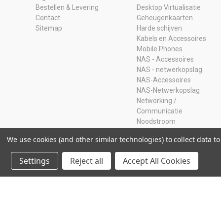
Bestellen & Levering
Desktop Virtualisatie
Contact
Geheugenkaarten
Sitemap
Harde schijven
Kabels en Accessoires
Mobile Phones
NAS - Accessoires
NAS - netwerkopslag
NAS-Accessoires
NAS-Netwerkopslag
Networking /
Communicatie
Noodstroom
Opruiming
We use cookies (and other similar technologies) to collect data 
Ram Geheugen
Servers
Settings
Reject all
Accept All Cookies
SSD
Storage Adapters
Usb-sticks
© 2026 Storage Island. Alle Rechten Voorbehouden