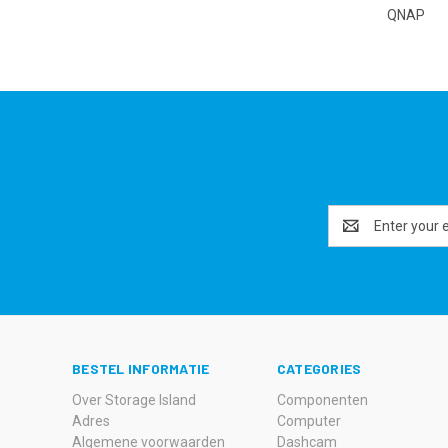
QNAP
Email
Address
BESTEL INFORMATIE
CATEGORIES
Over Storage Island
Componenten
Adres
Computer
Algemene voorwaarden
Dashcam