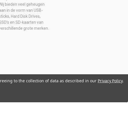
Wij bieden veel geheugen
aan in de vorm van USB-
sticks, Hard Disk Drives,
SSD’s en SD-kaarten van
verschillende grote merken.
reeing to the collection of data as described in our
Privacy Policy
.
0516205B01 IBAN: NL08 ABNA 0574 2129 65 BIC: ABNANL2A