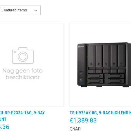
U-RP-E2334-16G, 9-BAY
TS-H973AX-8G, 9-BAY HIGH END 
K VIEW
KLIK & BESTEL
QUICK VIEW
KLIK &
UNT
€1,389.83
8.36
QNAP