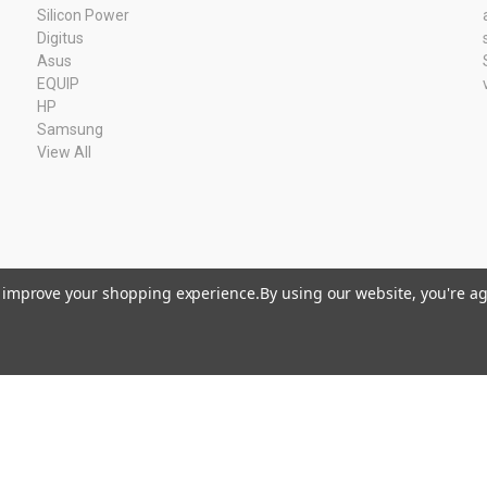
Silicon Power
Digitus
Asus
EQUIP
HP
Samsung
View All
to improve your shopping experience.
By using our website, you're ag
Kvk: 11033378 BTW: NL80