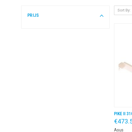
Sort By:
PRIJS
PIKE II 3
QUIC
€473.
Asus