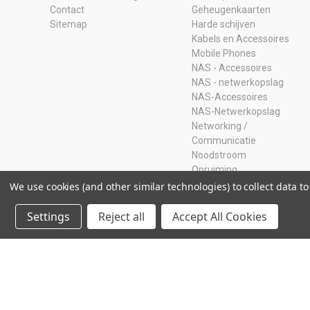
Contact
Geheugenkaarten
Sitemap
Harde schijven
Kabels en Accessoires
Mobile Phones
NAS - Accessoires
NAS - netwerkopslag
NAS-Accessoires
NAS-Netwerkopslag
Networking /
Communicatie
Noodstroom
Opruiming
Ram Geheugen
We use cookies (and other similar technologies) to collect data 
Servers
SSD
Settings
Reject all
Accept All Cookies
Storage Adapters
Usb-sticks
© 2026 Storage Island. Alle Rechten Voorbehouden