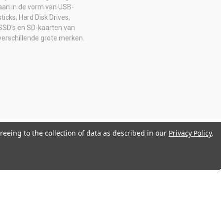
aan in de vorm van USB-
sticks, Hard Disk Drives,
SSD’s en SD-kaarten van
verschillende grote merken.
reeing to the collection of data as described in our
Privacy Policy
.
0516205B01 IBAN: NL08 ABNA 0574 2129 65 BIC: ABNANL2A