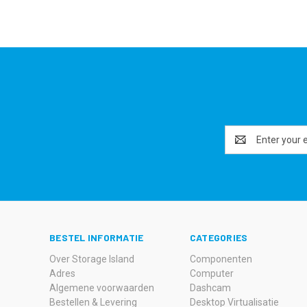
Email
Address
BESTEL INFORMATIE
CATEGORIES
Over Storage Island
Componenten
Adres
Computer
Algemene voorwaarden
Dashcam
Bestellen & Levering
Desktop Virtualisatie