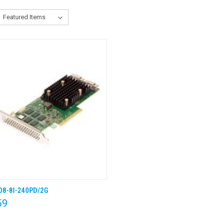
108-8I-240PD/2G
K VIEW
KLIK & BESTEL
59