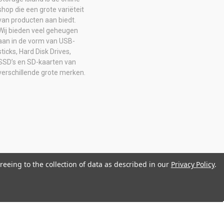
shop die een grote variëteit
van producten aan biedt.
Wij bieden veel geheugen
aan in de vorm van USB-
sticks, Hard Disk Drives,
SSD’s en SD-kaarten van
verschillende grote merken.
reeing to the collection of data as described in our
Privacy Policy
.