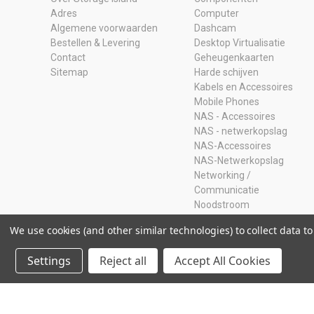
Adres
Computer
Algemene voorwaarden
Dashcam
Bestellen & Levering
Desktop Virtualisatie
Contact
Geheugenkaarten
Sitemap
Harde schijven
Kabels en Accessoires
Mobile Phones
NAS - Accessoires
NAS - netwerkopslag
NAS-Accessoires
NAS-Netwerkopslag
Networking /
Communicatie
Noodstroom
Opruiming
We use cookies (and other similar technologies) to collect data 
Ram Geheugen
Servers
Settings
Reject all
Accept All Cookies
SSD
Storage Adapters
Usb-sticks