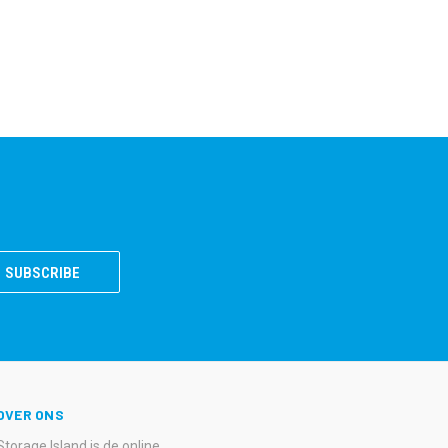
OVER ONS
Storage Island is de online