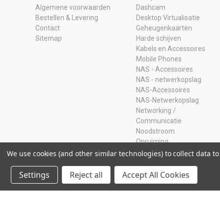
Algemene voorwaarden
Dashcam
Bestellen & Levering
Desktop Virtualisatie
Contact
Geheugenkaarten
Sitemap
Harde schijven
Kabels en Accessoires
Mobile Phones
NAS - Accessoires
NAS - netwerkopslag
NAS-Accessoires
NAS-Netwerkopslag
Networking /
Communicatie
Noodstroom
Opruiming
Ram Geheugen
We use cookies (and other similar technologies) to collect data 
Servers
SSD
Settings
Reject all
Accept All Cookies
Storage Adapters
Usb-sticks