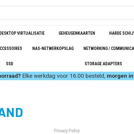
DESKTOP VIRTUALISATIE
GEHEUGENKAARTEN
HARDE SCHIJ
CCESSOIRES
NAS-NETWERKOPSLAG
NETWORKING / COMMUNICA
SSD
STORAGE ADAPTERS
oorraad?
Elke werkdag voor 16.00 besteld,
morgen in 
LAND
Privacy Policy