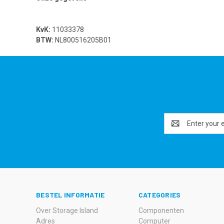
KvK:
11033378
BTW:
NL800516205B01
Email
Address
BESTEL INFORMATIE
CATEGORIES
Over Storage Island
Componenten
Adres
Computer