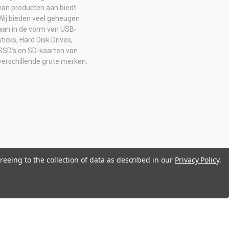
van producten aan biedt.
Wij bieden veel geheugen
aan in de vorm van USB-
sticks, Hard Disk Drives,
SSD’s en SD-kaarten van
verschillende grote merken.
reeing to the collection of data as described in our
Privacy Policy
.