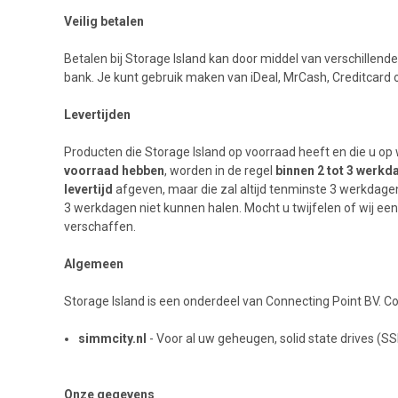
Veilig betalen
Betalen bij Storage Island kan door middel van verschillend
bank. Je kunt gebruik maken van iDeal, MrCash, Creditcard o
Levertijden
Producten die Storage Island op voorraad heeft en die u o
voorraad hebben
, worden in de regel
binnen 2 tot 3 werkd
levertijd
afgeven, maar die zal altijd tenminste 3 werkdagen 
3 werkdagen niet kunnen halen. Mocht u twijfelen of wij e
verschaffen.
Algemeen
Storage Island is een onderdeel van Connecting Point BV. 
simmcity.nl
- Voor al uw geheugen, solid state drives (S
Onze gegevens