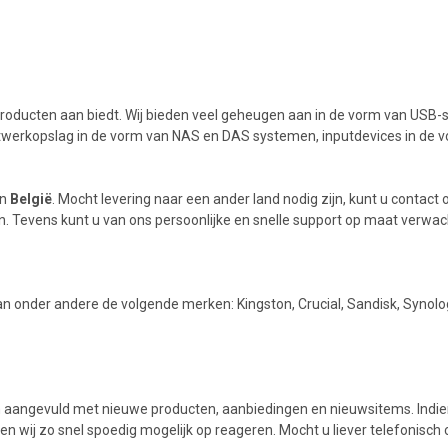
n producten aan biedt. Wij bieden veel geheugen aan in de vorm van USB-s
etwerkopslag in de vorm van NAS en DAS systemen, inputdevices in de
n
België
. Mocht levering naar een ander land nodig zijn, kunt u contac
. Tevens kunt u van ons persoonlijke en snelle support op maat verwac
van onder andere de volgende merken: Kingston, Crucial, Sandisk, Syno
n aangevuld met nieuwe producten, aanbiedingen en nieuwsitems. Indie
zullen wij zo snel spoedig mogelijk op reageren. Mocht u liever telefon