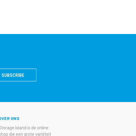
OVER ONS
Storage Island is de online
shop die een grote variëteit