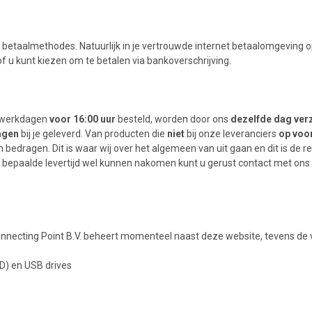
e betaalmethodes. Natuurlijk in je vertrouwde internet betaalomgeving 
f u kunt kiezen om te betalen via bankoverschrijving.
p werkdagen
voor 16:00 uur
besteld, worden door ons
dezelfde dag ve
agen
bij je geleverd. Van producten die
niet
bij onze leveranciers
op voo
bedragen. Dit is waar wij over het algemeen van uit gaan en dit is de re
en bepaalde levertijd wel kunnen nakomen kunt u gerust contact met 
Connecting Point B.V. beheert momenteel naast deze website, tevens de
SD) en USB drives