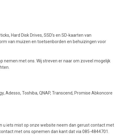
ticks, Hard Disk Drives, SSD’s en SD-kaarten van
 vorm van muizen en toetsenborden en behuizingen voor
t op nemen met ons. Wij streven er naar om zoveel mogelijk
hten.
logy, Adesso, Toshiba, QNAP, Transcend, Promise Abkoncore
n u iets mist op onze website neem dan gerust contact met
isch contact met ons opnemen dan kant dat via 085-4844701.