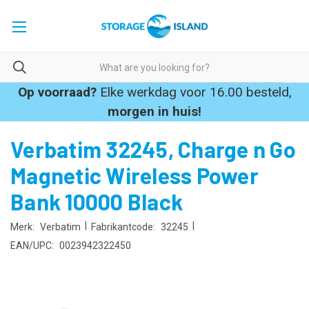
Op voorraad?
Elke werkdag voor 16.00 besteld,
morgen in huis!
Verbatim 32245, Charge n Go
Magnetic Wireless Power
Bank 10000 Black
|
|
Merk:
Verbatim
Fabrikantcode:
32245
EAN/UPC:
0023942322450