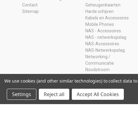
Contact
Geheugenkaarten
Sitemap
Harde schijven
Kabels en Accessoires
Mobile Phones
NAS - Accessoires
NAS - netwerkopslag
NAS-Accessoires
NAS-Netwerkopslag
Networking /
Communicatie
Noodstroom
Opruiming
We use cookies (and other similar technologies) to collect data 
Ram Geheugen
Servers
Settings
Reject all
Accept All Cookies
SSD
Storage Adapters
Usb-sticks
© 2026 Storage Island. Alle Rechten Voorbehouden