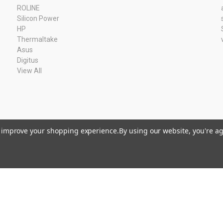
ROLINE
Silicon Power
HP
Thermaltake
Asus
Digitus
View All
to improve your shopping experience.
By using our website, you're ag
Kvk: 11033378 BTW: NL80