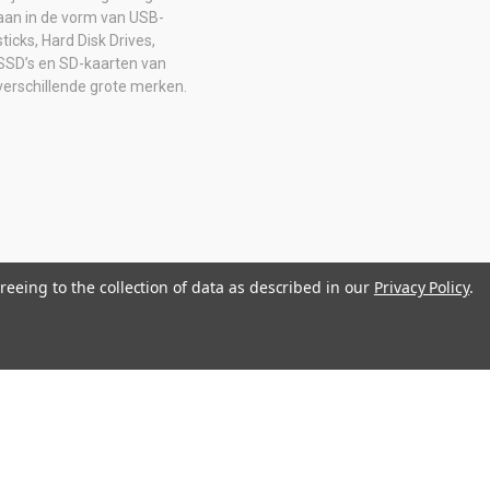
aan in de vorm van USB-
sticks, Hard Disk Drives,
SSD’s en SD-kaarten van
verschillende grote merken.
reeing to the collection of data as described in our
Privacy Policy
.
0516205B01 IBAN: NL08 ABNA 0574 2129 65 BIC: ABNANL2A