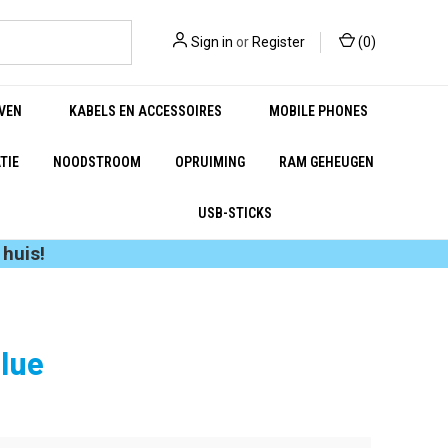
Sign in
or
Register
(
0
)
VEN
KABELS EN ACCESSOIRES
MOBILE PHONES
TIE
NOODSTROOM
OPRUIMING
RAM GEHEUGEN
USB-STICKS
huis!
lue