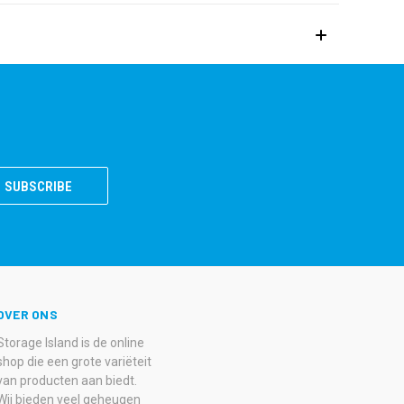
OVER ONS
Storage Island is de online
shop die een grote variëteit
van producten aan biedt.
Wij bieden veel geheugen