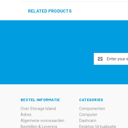
RELATED PRODUCTS
Email
Address
BESTEL INFORMATIE
CATEGORIES
Over Storage Island
Componenten
Adres
Computer
Algemene voorwaarden
Dashcam
Bestellen & Levering
Desktop Virtualisatie