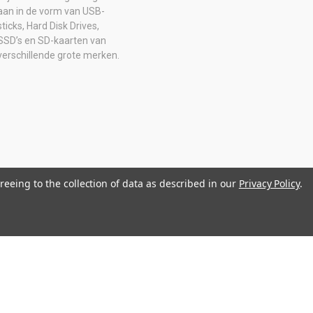
aan in de vorm van USB-
sticks, Hard Disk Drives,
SSD’s en SD-kaarten van
verschillende grote merken.
reeing to the collection of data as described in our
Privacy Policy
.
0516205B01 IBAN: NL08 ABNA 0574 2129 65 BIC: ABNANL2A