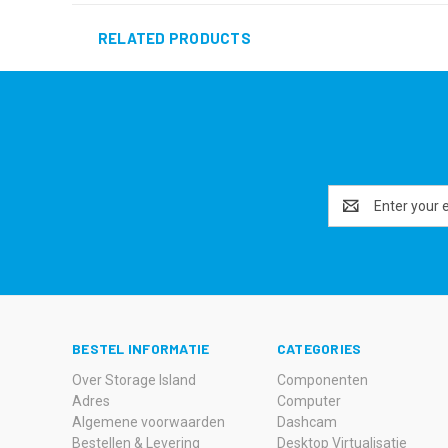
RELATED PRODUCTS
Email
Address
BESTEL INFORMATIE
CATEGORIES
Over Storage Island
Componenten
Adres
Computer
Algemene voorwaarden
Dashcam
Bestellen & Levering
Desktop Virtualisatie