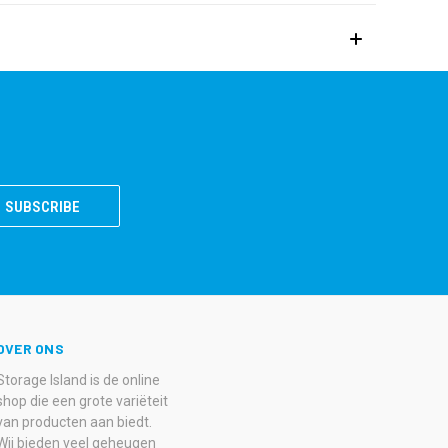
OVER ONS
Storage Island is de online
shop die een grote variëteit
van producten aan biedt.
Wij bieden veel geheugen