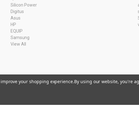
Silicon Power
Digitus
Asus
HP
EQUIP
Samsung
View All
to improve your shopping experience.
By using our website, you're ag
Kvk: 11033378 BTW: NL80