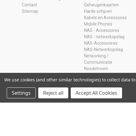
Contact
Geheugenkaarten
Sitemap
Harde schijven
Kabels en Accessoires
Mobile Phones
NAS - Accessoires
NAS - netwerkopslag
NAS-Accessoires
NAS-Netwerkopslag
Networking /
Communicatie
Noodstroom
Opruiming
We use cookies (and other similar technologies) to collect data 
Ram Geheugen
Servers
Settings
Reject all
Accept All Cookies
SSD
Storage Adapters
Usb-sticks
© 2026 Storage Island. Alle Rechten Voorbehouden