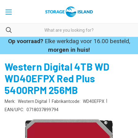
Op voorraad?
Elke werkdag voor 16.00 besteld,
morgen in huis!
Western Digital 4TB WD
WD40EFPX Red Plus
5400RPM 256MB
|
|
Merk:
Western Digital
Fabrikantcode:
WD40EFPX
EAN/UPC:
0718037899794