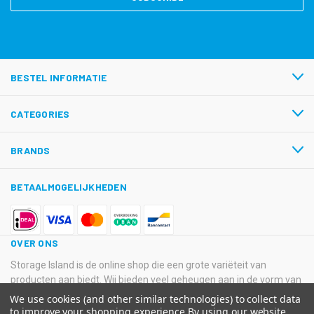
BESTEL INFORMATIE
CATEGORIES
BRANDS
BETAALMOGELIJKHEDEN
OVER ONS
Storage Island is de online shop die een grote variëteit van
producten aan biedt. Wij bieden veel geheugen aan in de vorm van
USB-sticks, Hard Disk Drives, SSD’s en SD-kaarten van
We use cookies (and other similar technologies) to collect data
verschillende grote merken.
to improve your shopping experience.
By using our website,