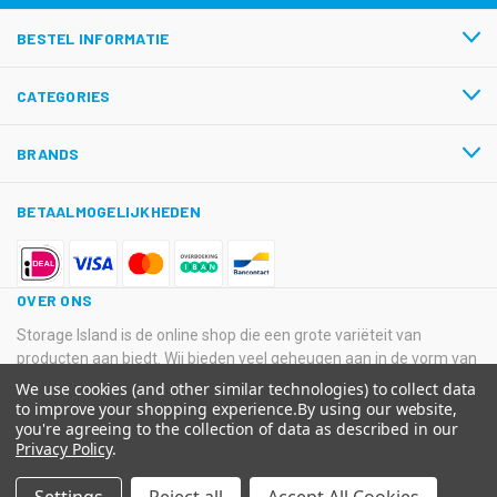
BESTEL INFORMATIE
CATEGORIES
BRANDS
BETAALMOGELIJKHEDEN
OVER ONS
Storage Island is de online shop die een grote variëteit van
producten aan biedt. Wij bieden veel geheugen aan in de vorm van
USB-sticks, Hard Disk Drives, SSD’s en SD-kaarten van
We use cookies (and other similar technologies) to collect data
verschillende grote merken.
to improve your shopping experience.
By using our website,
you're agreeing to the collection of data as described in our
© 2026 Storage Island. Alle Rechten Voorbehouden
Privacy Policy
.
Kvk: 11033378 BTW: NL800516205B01 IBAN: NL08 ABNA 0574