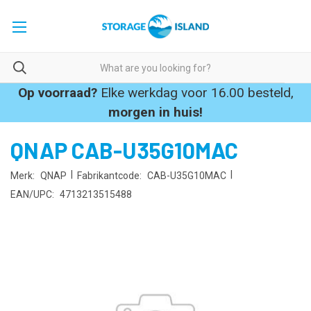
Op voorraad?
Elke werkdag voor 16.00 besteld,
morgen in huis!
QNAP CAB-U35G10MAC
|
|
Merk:
QNAP
Fabrikantcode:
CAB-U35G10MAC
EAN/UPC:
4713213515488