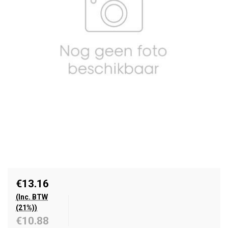
€13.16
(Inc. BTW
(21%))
€10.88