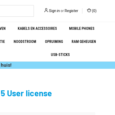
Sign in
or
Register
(
0
)
VEN
KABELS EN ACCESSOIRES
MOBILE PHONES
TIE
NOODSTROOM
OPRUIMING
RAM GEHEUGEN
USB-STICKS
huis!
5 User license