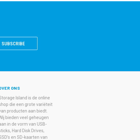
OVER ONS
Storage Island is de online
shop die een grote variëteit
van producten aan biedt.
Wij bieden veel geheugen
aan in de vorm van USB-
sticks, Hard Disk Drives,
SSD’s en SD-kaarten van