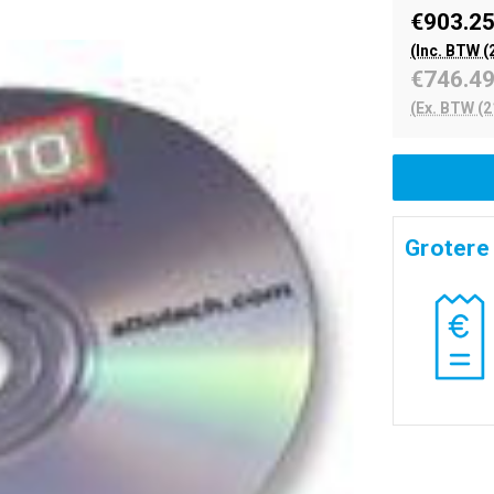
€903.2
(Inc. BTW (
€746.4
(Ex. BTW (2
Grotere