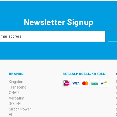
Newsletter Signup
BRANDS
BETAALMOGELIJKHEDEN
Kingston
Transcend
QNAP
Verbatim
ROLINE
Silicon Power
HP