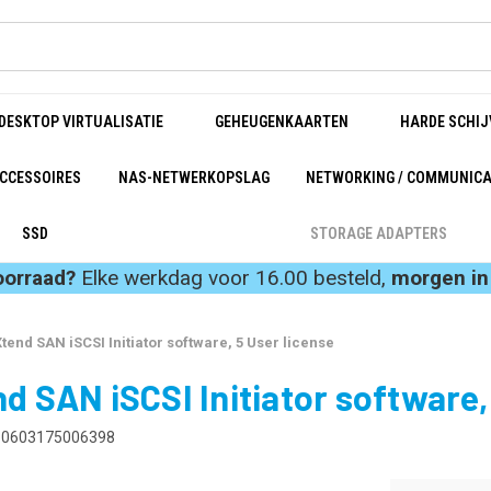
DESKTOP VIRTUALISATIE
GEHEUGENKAARTEN
HARDE SCHIJ
CCESSOIRES
NAS-NETWERKOPSLAG
NETWORKING / COMMUNICA
SSD
STORAGE ADAPTERS
oorraad?
Elke werkdag voor 16.00 besteld,
morgen in 
tend SAN iSCSI Initiator software, 5 User license
 SAN iSCSI Initiator software, 
0603175006398