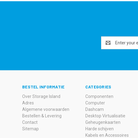
Email
Address
BESTEL INFORMATIE
CATEGORIES
Over Storage Island
Componenten
Adres
Computer
Algemene voorwaarden
Dashcam
Bestellen & Levering
Desktop Virtualisatie
Contact
Geheugenkaarten
Sitemap
Harde schijven
Kabels en Accessoires