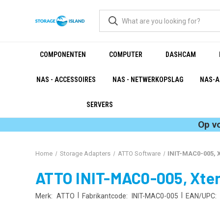
COMPONENTEN
COMPUTER
DASHCAM
NAS - ACCESSOIRES
NAS - NETWERKOPSLAG
NAS-A
SERVERS
Op v
Home
Storage Adapters
ATTO Software
INIT-MAC0-005, X
ATTO INIT-MAC0-005, Xtend
|
|
Merk:
ATTO
Fabrikantcode:
INIT-MAC0-005
EAN/UPC: