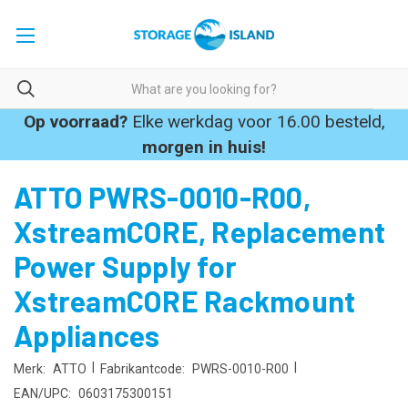
Op voorraad?
Elke werkdag voor 16.00 besteld,
morgen in huis!
ATTO PWRS-0010-R00,
XstreamCORE, Replacement
Power Supply for
XstreamCORE Rackmount
Appliances
|
|
Merk:
ATTO
Fabrikantcode:
PWRS-0010-R00
EAN/UPC:
0603175300151