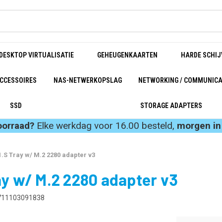
DESKTOP VIRTUALISATIE
GEHEUGENKAARTEN
HARDE SCHIJ
CCESSOIRES
NAS-NETWERKOPSLAG
NETWORKING / COMMUNICA
SSD
STORAGE ADAPTERS
oorraad?
Elke werkdag voor 16.00 besteld,
morgen in 
.S Tray w/ M.2 2280 adapter v3
y w/ M.2 2280 adapter v3
711103091838