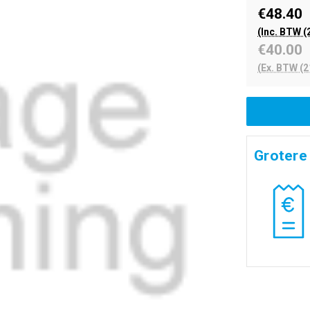
€48.40
(Inc. BTW (
€40.00
(Ex. BTW (2
Grotere