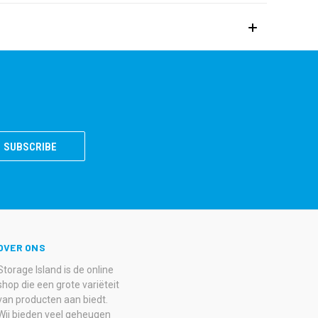
OVER ONS
Storage Island is de online
shop die een grote variëteit
van producten aan biedt.
Wij bieden veel geheugen