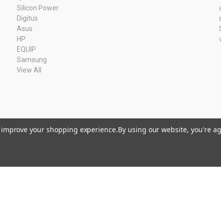
Silicon Power
Digitus
Asus
HP
EQUIP
Samsung
View All
to improve your shopping experience.
By using our website, you're ag
Kvk: 11033378 BTW: NL80