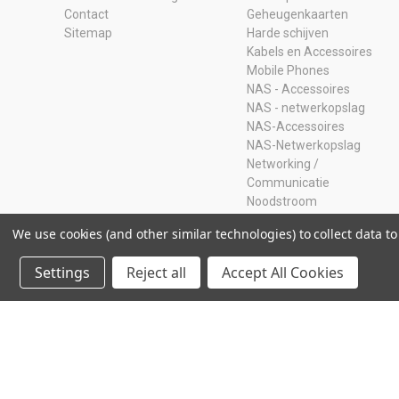
Contact
Geheugenkaarten
Sitemap
Harde schijven
Kabels en Accessoires
Mobile Phones
NAS - Accessoires
NAS - netwerkopslag
NAS-Accessoires
NAS-Netwerkopslag
Networking /
Communicatie
Noodstroom
Opruiming
We use cookies (and other similar technologies) to collect data 
Ram Geheugen
Servers
Settings
Reject all
Accept All Cookies
SSD
Storage Adapters
Usb-sticks
© 2026 Storage Island. Alle Rechten Voorbehouden