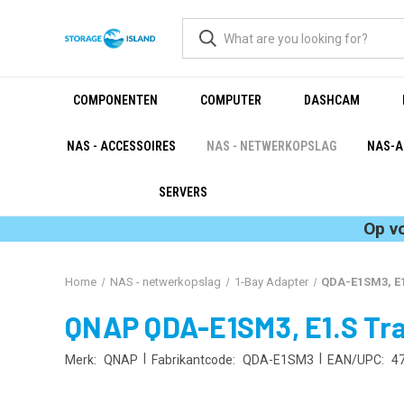
COMPONENTEN
COMPUTER
DASHCAM
NAS - ACCESSOIRES
NAS - NETWERKOPSLAG
NAS-A
SERVERS
Op v
Home
NAS - netwerkopslag
1-Bay Adapter
QDA-E1SM3, E1
QNAP QDA-E1SM3, E1.S Tra
|
|
Merk:
QNAP
Fabrikantcode:
QDA-E1SM3
EAN/UPC:
4