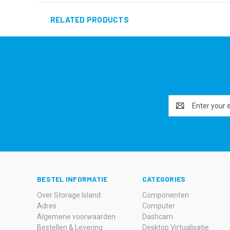
RELATED PRODUCTS
Email
Address
BESTEL INFORMATIE
CATEGORIES
Over Storage Island
Componenten
Adres
Computer
Algemene voorwaarden
Dashcam
Bestellen & Levering
Desktop Virtualisatie