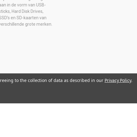
aan in de vorm van USB-
sticks, Hard Disk Drives,
SSD’s en SD-kaarten van
verschillende grote merken.
reeing to the collection of data as described in our
Privacy Policy
.
0516205B01 IBAN: NL08 ABNA 0574 2129 65 BIC: ABNANL2A