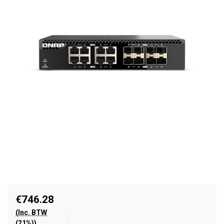
€746.28
(Inc. BTW
(21%))