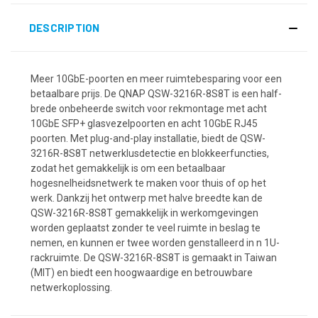
DESCRIPTION
Meer 10GbE-poorten en meer ruimtebesparing voor een
betaalbare prijs. De QNAP QSW-3216R-8S8T is een half-
brede onbeheerde switch voor rekmontage met acht
10GbE SFP+ glasvezelpoorten en acht 10GbE RJ45
poorten. Met plug-and-play installatie, biedt de QSW-
3216R-8S8T netwerklusdetectie en blokkeerfuncties,
zodat het gemakkelijk is om een betaalbaar
hogesnelheidsnetwerk te maken voor thuis of op het
werk. Dankzij het ontwerp met halve breedte kan de
QSW-3216R-8S8T gemakkelijk in werkomgevingen
worden geplaatst zonder te veel ruimte in beslag te
nemen, en kunnen er twee worden genstalleerd in n 1U-
rackruimte. De QSW-3216R-8S8T is gemaakt in Taiwan
(MIT) en biedt een hoogwaardige en betrouwbare
netwerkoplossing.