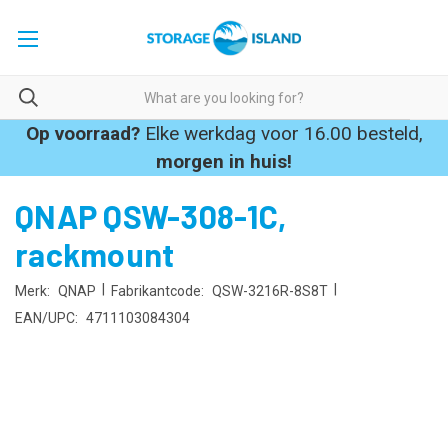
Op voorraad?
Elke werkdag voor 16.00 besteld,
morgen in huis!
QNAP QSW-308-1C,
rackmount
|
|
Merk:
QNAP
Fabrikantcode:
QSW-3216R-8S8T
EAN/UPC:
4711103084304