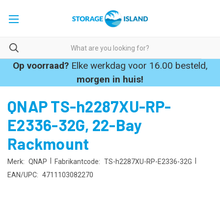
Op voorraad?
Elke werkdag voor 16.00 besteld,
morgen in huis!
QNAP TS-h2287XU-RP-
E2336-32G, 22-Bay
Rackmount
|
|
Merk:
QNAP
Fabrikantcode:
TS-h2287XU-RP-E2336-32G
EAN/UPC:
4711103082270