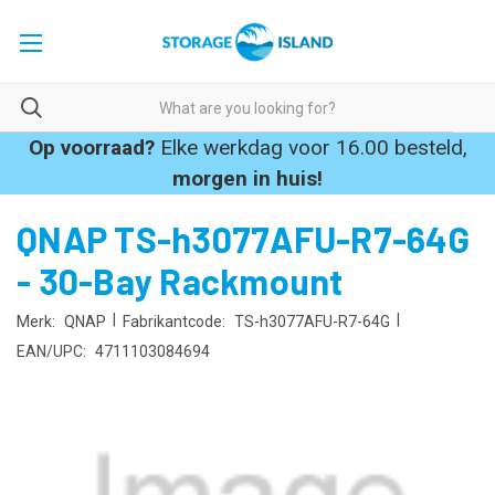
Op voorraad?
Elke werkdag voor 16.00 besteld,
morgen in huis!
QNAP TS-h3077AFU-R7-64G
- 30-Bay Rackmount
|
|
Merk:
QNAP
Fabrikantcode:
TS-h3077AFU-R7-64G
EAN/UPC:
4711103084694