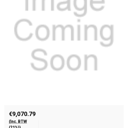
€9,070.79
(Inc. BTW
(21%))