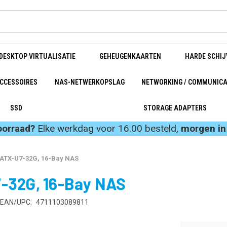
DESKTOP VIRTUALISATIE
GEHEUGENKAARTEN
HARDE SCHIJ
CCESSOIRES
NAS-NETWERKOPSLAG
NETWORKING / COMMUNICA
SSD
STORAGE ADAPTERS
oorraad?
Elke werkdag voor 16.00 besteld,
morgen in 
ATX-U7-32G, 16-Bay NAS
-32G, 16-Bay NAS
EAN/UPC:
4711103089811