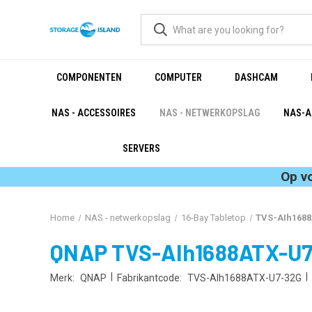
COMPONENTEN
COMPUTER
DASHCAM
NAS - ACCESSOIRES
NAS - NETWERKOPSLAG
NAS-A
SERVERS
Op v
Home
NAS - netwerkopslag
16-Bay Tabletop
TVS-AIh1688
QNAP TVS-AIh1688ATX-U7
|
|
Merk:
QNAP
Fabrikantcode:
TVS-AIh1688ATX-U7-32G