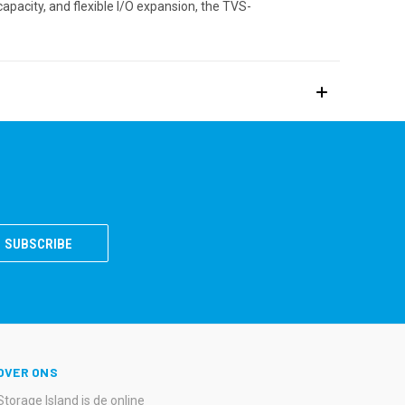
capacity, and flexible I/O expansion, the TVS-
OVER ONS
Storage Island is de online