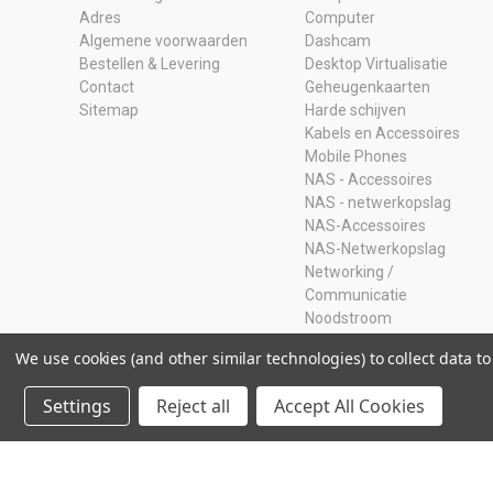
Adres
Computer
Algemene voorwaarden
Dashcam
Bestellen & Levering
Desktop Virtualisatie
Contact
Geheugenkaarten
Sitemap
Harde schijven
Kabels en Accessoires
Mobile Phones
NAS - Accessoires
NAS - netwerkopslag
NAS-Accessoires
NAS-Netwerkopslag
Networking /
Communicatie
Noodstroom
Opruiming
We use cookies (and other similar technologies) to collect data 
Ram Geheugen
Servers
Settings
Reject all
Accept All Cookies
SSD
Storage Adapters
Usb-sticks