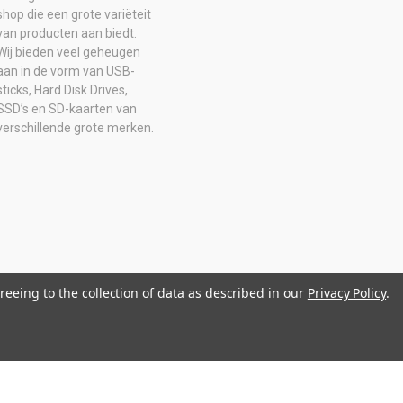
shop die een grote variëteit
van producten aan biedt.
Wij bieden veel geheugen
aan in de vorm van USB-
sticks, Hard Disk Drives,
SSD’s en SD-kaarten van
verschillende grote merken.
reeing to the collection of data as described in our
Privacy Policy
.