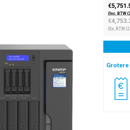
€5,751.
(Inc. BTW (
€4,753.
(Ex. BTW (2
Grotere