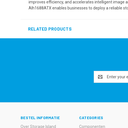
improves efficiency, and accelerates intelligent image a
AIh1688ATX enables businesses to deploy a reliable sto
RELATED PRODUCTS
Email
Address
BESTEL INFORMATIE
CATEGORIES
Over Storage Island
Componenten